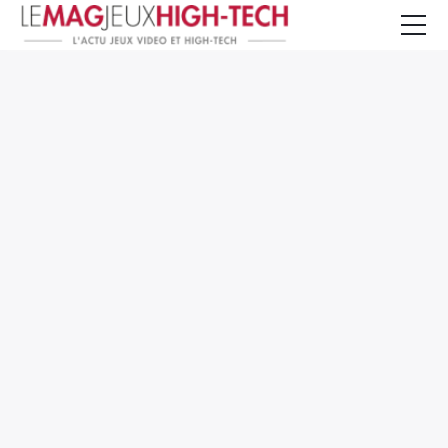
Jeux Vidéo
PC et Hardware
Smartphone et Tablettes
High-Tech
Mangas et Comics
TV, cinéma
Test