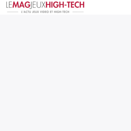
Jeux Vidéo
PC et Hardware
Smartphone et Tablettes
High-Tech
Mangas et Comics
TV, cinéma
Test