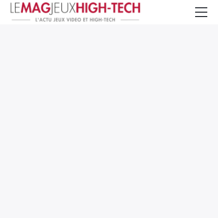
Jeux Vidéo
PC et Hardware
Smartphone et Tablettes
High-Tech
Mangas et Comics
TV, cinéma
Test