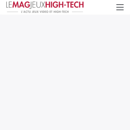
Jeux Vidéo
PC et Hardware
Smartphone et Tablettes
High-Tech
Mangas et Comics
TV, cinéma
Test