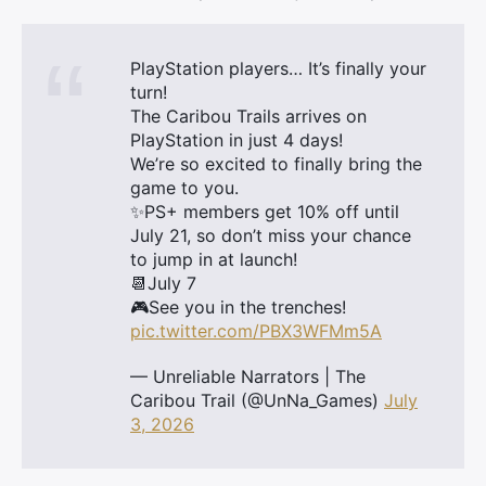
PlayStation players… It’s finally your
turn!
The Caribou Trails arrives on
PlayStation in just 4 days!
We’re so excited to finally bring the
game to you.
✨PS+ members get 10% off until
July 21, so don’t miss your chance
to jump in at launch!
📆July 7
🎮See you in the trenches!
pic.twitter.com/PBX3WFMm5A
— Unreliable Narrators | The
Caribou Trail (@UnNa_Games)
July
3, 2026