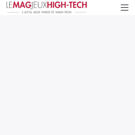
Jeux Vidéo
PC et Hardware
Smartphone et Tablettes
High-Tech
Mangas et Comics
TV, cinéma
Test