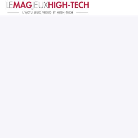
Jeux Vidéo
PC et Hardware
Smartphone et Tablettes
High-Tech
Mangas et Comics
TV, cinéma
Test