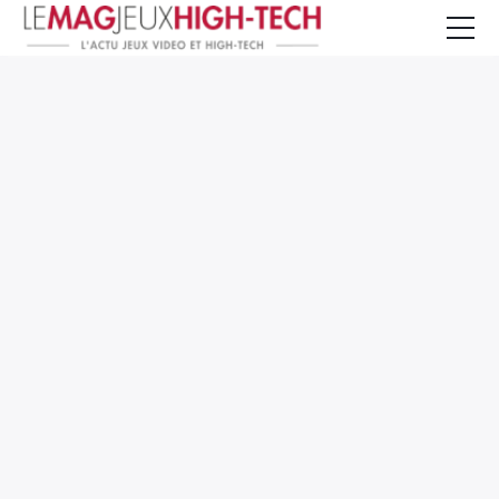
Jeux Vidéo
PC et Hardware
Smartphone et Tablettes
High-Tech
Mangas et Comics
TV, cinéma
Test