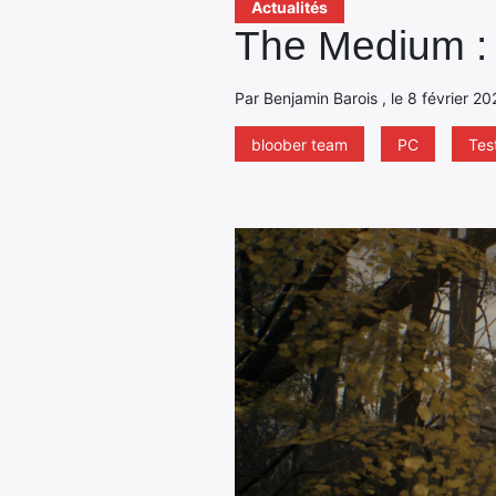
Actualités
The Medium : l
Par Benjamin Barois , le 8 février 20
bloober team
PC
Tes