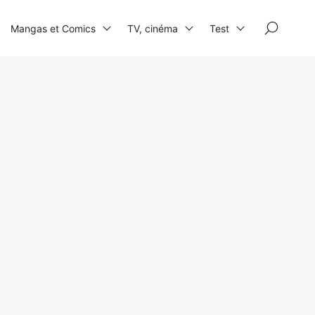
×
Mangas et Comics
TV, cinéma
Test