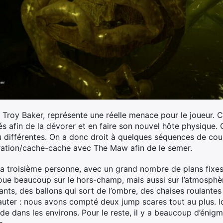
 Troy Baker, représente une réelle menace pour le joueur. C
és afin de la dévorer et en faire son nouvel hôte physique. 
différentes. On a donc droit à quelques séquences de cou
ltration/cache-cache avec The Maw afin de le semer.
à la troisième personne, avec un grand nombre de plans fixes
 joue beaucoup sur le hors-champ, mais aussi sur l’atmosphè
fants, des ballons qui sort de l’ombre, des chaises roulante
auter : nous avons compté deux jump scares tout au plus. Ici
ans les environs. Pour le reste, il y a beaucoup d’énigme