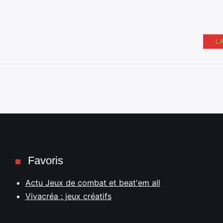
L
Favoris
Actu Jeux de combat et beat'em all
Vivacréa : jeux créatifs