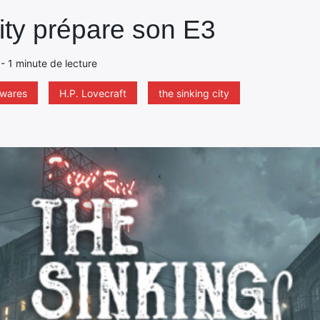
ity prépare son E3
- 1 minute de lecture
wares
H.P. Lovecraft
the sinking city