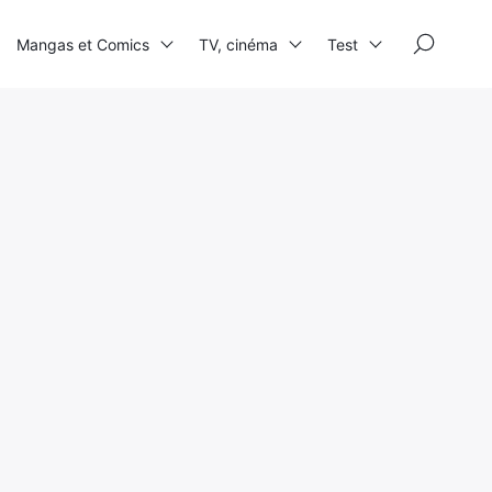
×
Mangas et Comics
TV, cinéma
Test