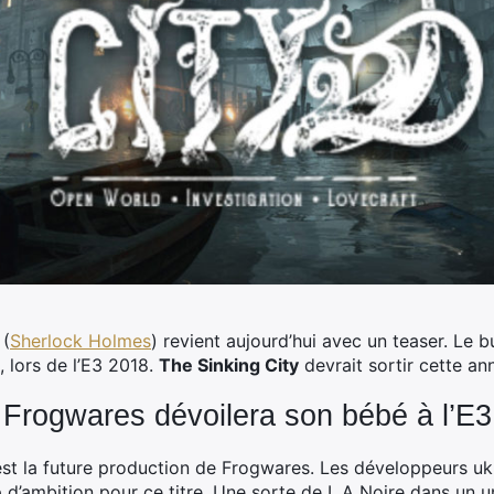
 (
Sherlock Holmes
) revient aujourd’hui avec un teaser. Le bu
, lors de l’E3 2018.
The Sinking City
devrait sortir cette a
 Frogwares dévoilera son bébé à l’E3
est la future production de Frogwares. Les développeurs ukr
’ambition pour ce titre. Une sorte de L.A Noire dans un un