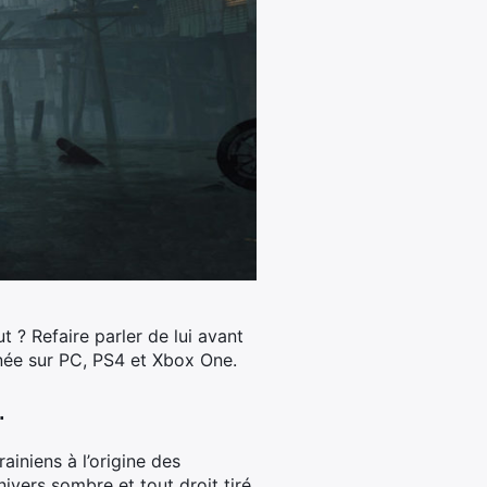
t ? Refaire parler de lui avant
nnée sur PC, PS4 et Xbox One.
.
ainiens à l’origine des
ivers sombre et tout droit tiré