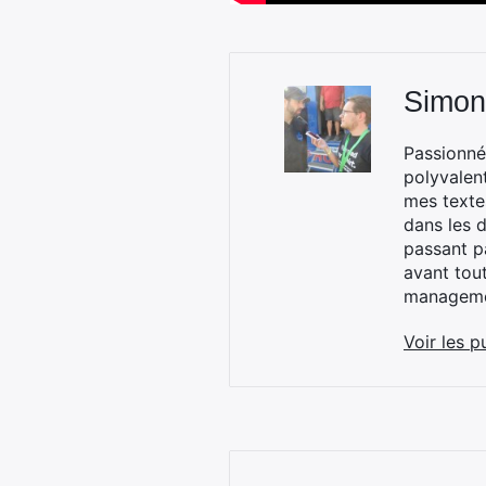
Simon
Passionné
polyvalen
mes textes
dans les d
passant p
avant tou
managemen
Voir les p