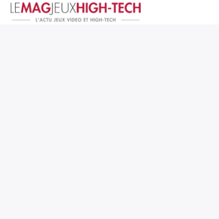
Jeux Vidéo
PC et Hardware
Smartphone et Tablettes
High-Tech
Mangas et Comics
TV, cinéma
Test