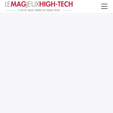
Jeux Vidéo
PC et Hardware
Smartphone et Tablettes
High-Tech
Mangas et Comics
TV, cinéma
Test