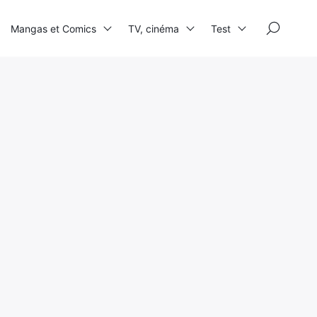
×
Mangas et Comics
TV, cinéma
Test