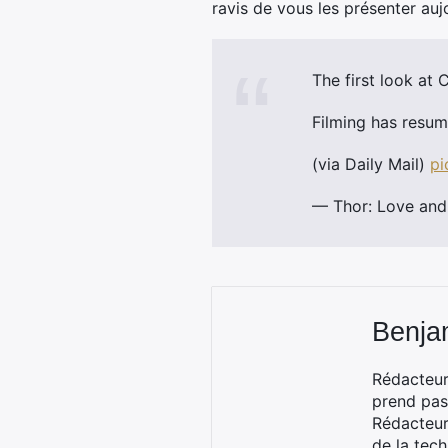
ravis de vous les présenter aujo
The first look at
Filming has resum
(via Daily Mail)
pi
— Thor: Love an
Benja
Rédacteur
prend pas
Rédacteur
de la tec