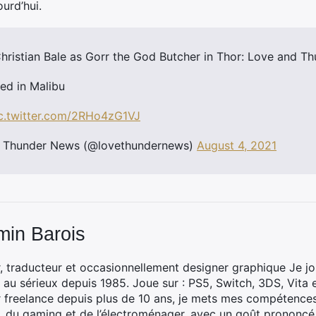
urd’hui.
 Christian Bale as Gorr the God Butcher in Thor: Love and Th
ed in Malibu
c.twitter.com/2RHo4zG1VJ
d Thunder News (@lovethundernews)
August 4, 2021
min Barois
, traducteur et occasionnellement designer graphique Je jo
 au sérieux depuis 1985. Joue sur : PS5, Switch, 3DS, Vita 
 freelance depuis plus de 10 ans, je mets mes compétences 
h, du gaming et de l’électroménager, avec un goût prononcé