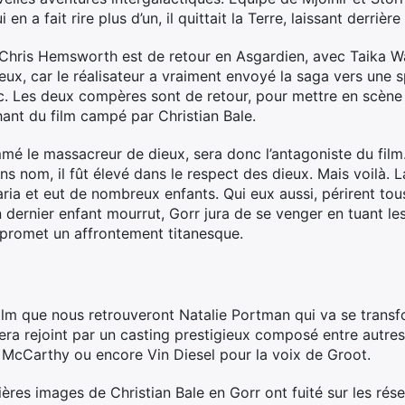
 en a fait rire plus d’un, il quittait la Terre, laissant derrièr
Chris Hemsworth est de retour en Asgardien, avec Taika Wai
eux, car le réalisateur a vraiment envoyé la saga vers une 
lic. Les deux compères sont de retour, pour mettre en scèn
hant du film campé par Christian Bale.
 le massacreur de dieux, sera donc l’antagoniste du film. 
s nom, il fût élevé dans le respect des dieux. Mais voilà. La 
maria et eut de nombreux enfants. Qui eux aussi, périrent to
 dernier enfant mourrut, Gorr jura de se venger en tuant le
 promet un affrontement titanesque.
film que nous retrouveront Natalie Portman qui va se transf
 sera rejoint par un casting prestigieux composé entre autr
 McCarthy ou encore Vin Diesel pour la voix de Groot.
ières images de Christian Bale en Gorr ont fuité sur les r