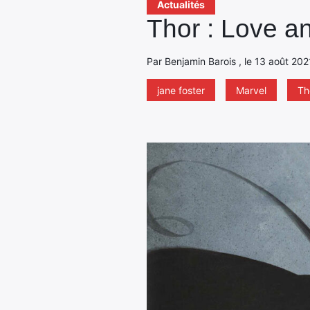
Actualités
Thor : Love a
Par Benjamin Barois , le 13 août 202
jane foster
Marvel
Th