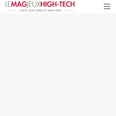
Jeux Vidéo
PC et Hardware
Smartphone et Tablettes
High-Tech
Mangas et Comics
TV, cinéma
Test