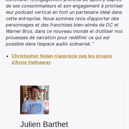
de ses consommateurs et son engagement à prioriser
leur podcast vertical en font un partenaire idéal dans
×
cette entreprise. Nous sommes ravis d’apporter des
personnages et des franchises bien-aimés de DC et
Warner Bros. dans ce nouveau monde et d’utiliser nos
prouesses de narration pour redéfinir ce qui est
Rechercher
possible dans l’espace audio scénarisé
. ”
:
Christopher Nolan n’apprécie pas les propos
d’Anne Hathaway
Julien Barthet