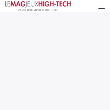
Jeux Vidéo
PC et Hardware
Smartphone et Tablettes
High-Tech
Mangas et Comics
TV, cinéma
Test