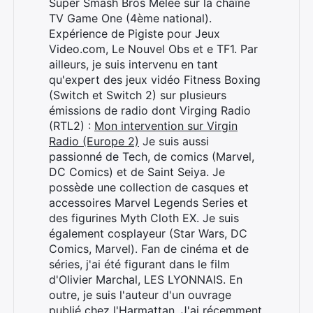
Super Smash Bros Melee sur la chaîne
TV Game One (4ème national).
Expérience de Pigiste pour Jeux
Video.com, Le Nouvel Obs et e TF1. Par
ailleurs, je suis intervenu en tant
Rechercher
qu'expert des jeux vidéo Fitness Boxing
:
(Switch et Switch 2) sur plusieurs
émissions de radio dont Virging Radio
(RTL2) :
Mon intervention sur Virgin
Radio (Europe 2)
Je suis aussi
passionné de Tech, de comics (Marvel,
DC Comics) et de Saint Seiya. Je
possède une collection de casques et
accessoires Marvel Legends Series et
des figurines Myth Cloth EX. Je suis
également cosplayeur (Star Wars, DC
Comics, Marvel). Fan de cinéma et de
séries, j'ai été figurant dans le film
d'Olivier Marchal, LES LYONNAIS. En
outre, je suis l'auteur d'un ouvrage
publié chez l'Harmattan. J'ai récemment