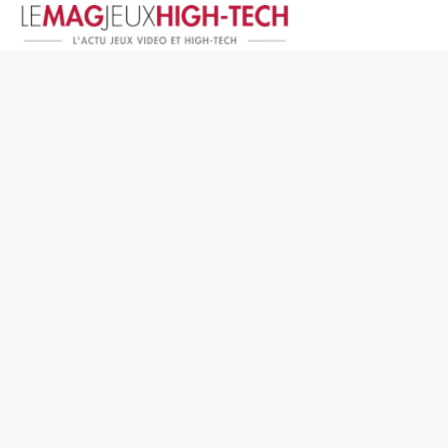
Jeux Vidéo
PC et Hardware
Smartphone et Tablettes
High-Tech
Mangas et Comics
TV, cinéma
Test