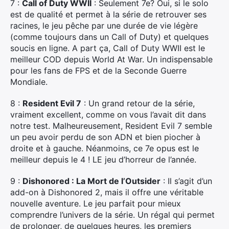
7 :
Call of Duty WWII
: Seulement 7e? Oui, si le solo
est de qualité et permet à la série de retrouver ses
racines, le jeu pêche par une durée de vie légère
×
(comme toujours dans un Call of Duty) et quelques
soucis en ligne. A part ça, Call of Duty WWII est le
meilleur COD depuis World At War. Un indispensable
pour les fans de FPS et de la Seconde Guerre
Mondiale.
Rechercher
:
8 :
Resident Evil 7
: Un grand retour de la série,
vraiment excellent, comme on vous l’avait dit dans
notre test. Malheureusement, Resident Evil 7 semble
un peu avoir perdu de son ADN et bien piocher à
droite et à gauche. Néanmoins, ce 7e opus est le
meilleur depuis le 4 ! LE jeu d’horreur de l’année.
9 :
Dishonored : La Mort de l’Outsider
: Il s’agit d’un
add-on à Dishonored 2, mais il offre une véritable
nouvelle aventure. Le jeu parfait pour mieux
comprendre l’univers de la série. Un régal qui permet
de prolonger, de quelques heures, les premiers