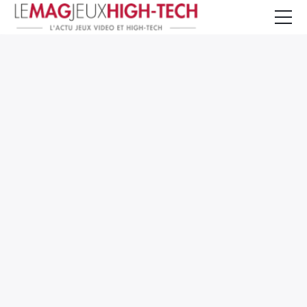
Jeux Vidéo
PC et Hardware
Smartphone et Tablettes
High-Tech
Mangas et Comics
TV, cinéma
Test