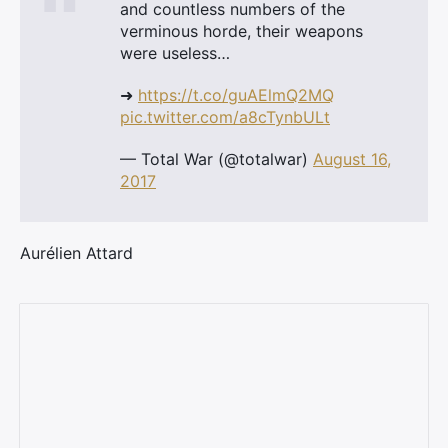
and countless numbers of the
verminous horde, their weapons
were useless…
➜
https://t.co/guAElmQ2MQ
pic.twitter.com/a8cTynbULt
— Total War (@totalwar)
August 16,
2017
Aurélien Attard