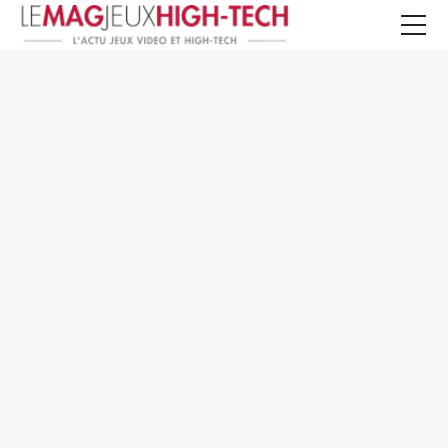
Jeux Vidéo
PC et Hardware
Smartphone et Tablettes
High-Tech
Mangas et Comics
TV, cinéma
Test