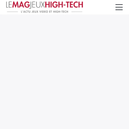
Jeux Vidéo
PC et Hardware
Smartphone et Tablettes
High-Tech
Mangas et Comics
TV, cinéma
Test