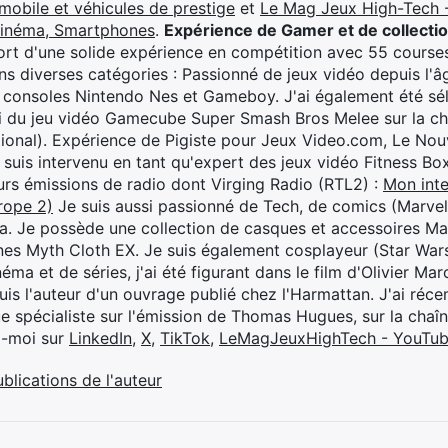
mobile et véhicules de prestige
et
Le Mag Jeux High-Tech -
cinéma, Smartphones
.
Expérience de Gamer et de collecti
rt d'une solide expérience en compétition avec 55 courses
s diverses catégories : Passionné de jeux vidéo depuis l'âge
 consoles Nintendo Nes et Gameboy. J'ai également été séle
i du jeu vidéo Gamecube Super Smash Bros Melee sur la 
ional). Expérience de Pigiste pour Jeux Video.com, Le Nouv
je suis intervenu en tant qu'expert des jeux vidéo Fitness B
eurs émissions de radio dont Virging Radio (RTL2) :
Mon inte
rope 2)
Je suis aussi passionné de Tech, de comics (Marve
ya. Je possède une collection de casques et accessoires Ma
ines Myth Cloth EX. Je suis également cosplayeur (Star War
éma et de séries, j'ai été figurant dans le film d'Olivier M
suis l'auteur d'un ouvrage publié chez l'Harmattan. J'ai ré
ue spécialiste sur l'émission de Thomas Hugues, sur la chaî
z-moi sur
LinkedIn
,
X
,
TikTok
,
LeMagJeuxHighTech - YouTu
ublications de l'auteur