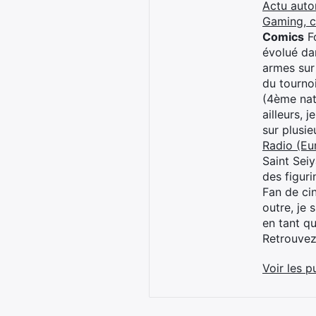
Actu auto
Gaming, 
Comics
Fo
évolué dan
armes sur
du tourno
(4ème nat
ailleurs, 
sur plusi
Radio (Eu
Saint Sei
des figur
Fan de cin
outre, je 
en tant q
Retrouve
Voir les p