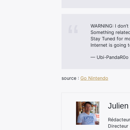
WARNING: I don’t 
Something related
Stay Tuned for mo
Internet is going 
— Ubi-PandaR0
source :
Go Nintendo
Julien
Rédacteur 
Directeur