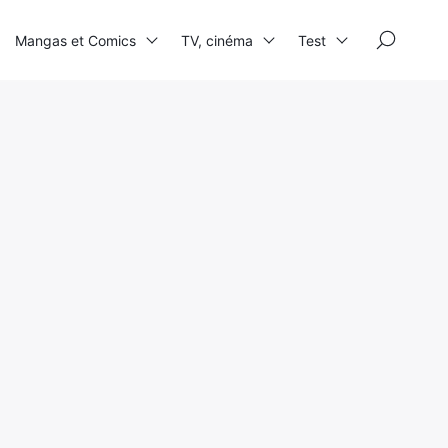
×
Mangas et Comics
TV, cinéma
Test