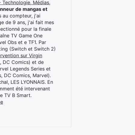
 Technologie, Médias,
onneur de mangas et
 au compteur, j'ai
 de 9 ans, j'ai fait mes
ctionné pour la finale
chaîne TV Game One
el Obs et e TF1. Par
oxing (Switch et Switch 2)
rvention sur Virgin
l, DC Comics) et de
rvel Legends Series et
s, DC Comics, Marvel).
archal, LES LYONNAIS. En
cemment été intervenant
ne TV B Smart.
be