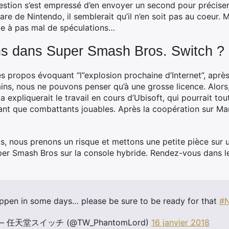
stion s’est empressé d’en envoyer un second pour préciser
ware de Nintendo, il semblerait qu’il n’en soit pas au coeur. 
te à pas mal de spéculations…
ns dans Super Smash Bros. Switch ?
es propos évoquant “l”explosion prochaine d’Internet”, ap
ains, nous ne pouvons penser qu’à une grosse licence. Alors,
expliquerait le travail en cours d’Ubisoft, qui pourrait to
ant que combattants jouables. Après la coopération sur Mario 
as, nous prenons un risque et mettons une petite pièce s
per Smash Bros sur la console hybride. Rendez-vous dans le
ppen in some days… please be sure to be ready for that
#N
o – 任天堂スイッチ (@TW_PhantomLord)
16 janvier 2018