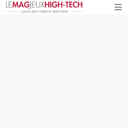
Jeux Vidéo
PC et Hardware
Smartphone et Tablettes
High-Tech
Mangas et Comics
TV, cinéma
Test