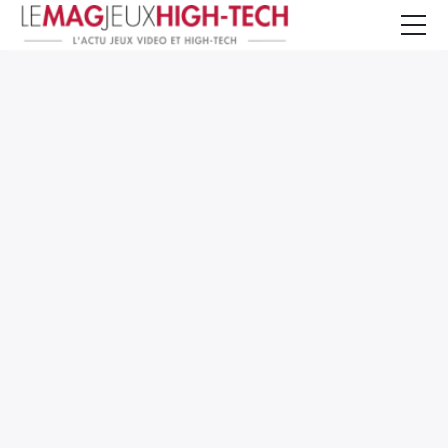
Jeux Vidéo
PC et Hardware
Smartphone et Tablettes
High-Tech
Mangas et Comics
TV, cinéma
Test