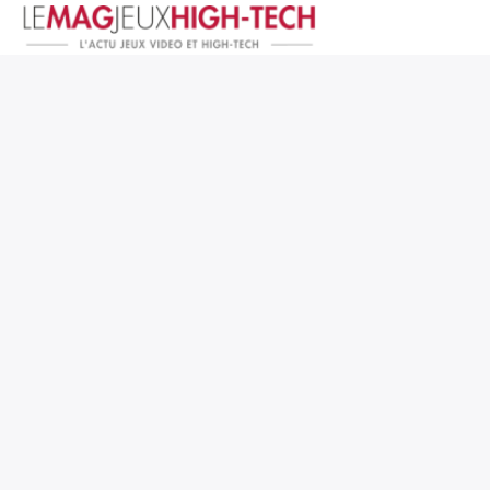
Jeux Vidéo
PC et Hardware
Smartphone et Tablettes
High-Tech
Mangas et Comics
TV, cinéma
Test