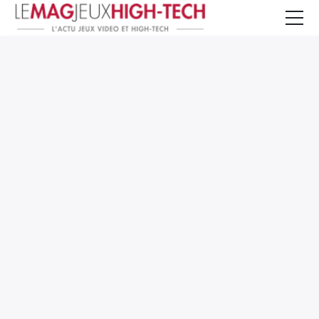
Jeux Vidéo
PC et Hardware
Smartphone et Tablettes
High-Tech
Mangas et Comics
TV, cinéma
Test