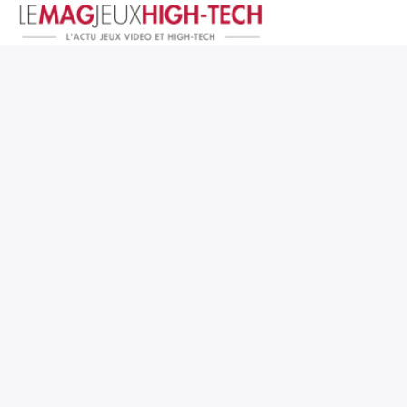
Jeux Vidéo
PC et Hardware
Smartphone et Tablettes
High-Tech
Mangas et Comics
TV, cinéma
Test