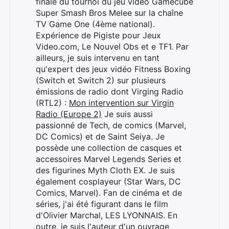
finale du tournoi du jeu vidéo Gamecube
Super Smash Bros Melee sur la chaîne
TV Game One (4ème national).
Expérience de Pigiste pour Jeux
Video.com, Le Nouvel Obs et e TF1. Par
ailleurs, je suis intervenu en tant
qu'expert des jeux vidéo Fitness Boxing
(Switch et Switch 2) sur plusieurs
émissions de radio dont Virging Radio
(RTL2) :
Mon intervention sur Virgin
Radio (Europe 2)
Je suis aussi
passionné de Tech, de comics (Marvel,
DC Comics) et de Saint Seiya. Je
possède une collection de casques et
accessoires Marvel Legends Series et
des figurines Myth Cloth EX. Je suis
également cosplayeur (Star Wars, DC
Comics, Marvel). Fan de cinéma et de
séries, j'ai été figurant dans le film
d'Olivier Marchal, LES LYONNAIS. En
Rechercher
outre, je suis l'auteur d'un ouvrage
: