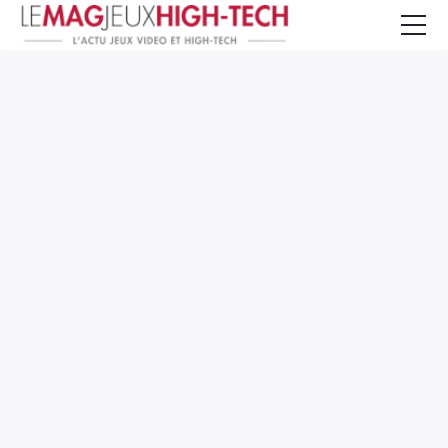
Jeux Vidéo
PC et Hardware
Smartphone et Tablettes
High-Tech
Mangas et Comics
TV, cinéma
Test