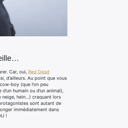
eille…
er. Car, oui,
Red Dead
i, d’ailleurs. Au point que vous
 cow-boy (que l’on peu
se d’un humain ou d’un animal),
e neige, hein…) craquant lors
protagonistes sont autant de
 plonger immédiatement dans
OU !