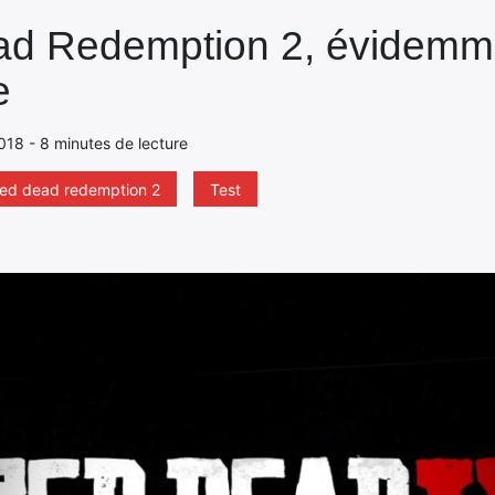
ead Redemption 2, évidemm
e
018 - 8 minutes de lecture
red dead redemption 2
Test