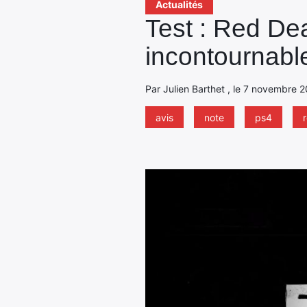
Actualités
Test : Red D
incontournabl
Par Julien Barthet , le 7 novembre 2
avis
note
ps4