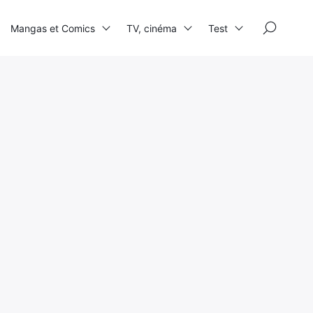
×
Mangas et Comics
TV, cinéma
Test