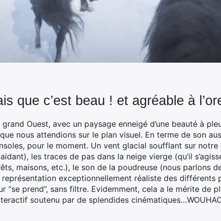
s que c’est beau ! et agréable à l’or
 grand Ouest, avec un paysage enneigé d’une beauté à pleur
 que nous attendions sur le plan visuel. En terme de son auss
nsoles, pour le moment. Un vent glacial soufflant sur notre
idant), les traces de pas dans la neige vierge (qu’il s’agis
orêts, maisons, etc.), le son de la poudreuse (nous parlons d
 représentation exceptionnellement réaliste des différents 
ur “se prend”, sans filtre. Evidemment, cela a le mérite de
 interactif soutenu par de splendides cinématiques…WOUHA