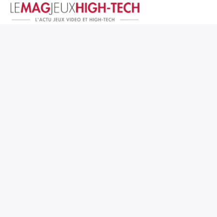
Jeux Vidéo
PC et Hardware
Smartphone et Tablettes
High-Tech
Mangas et Comics
TV, cinéma
Test