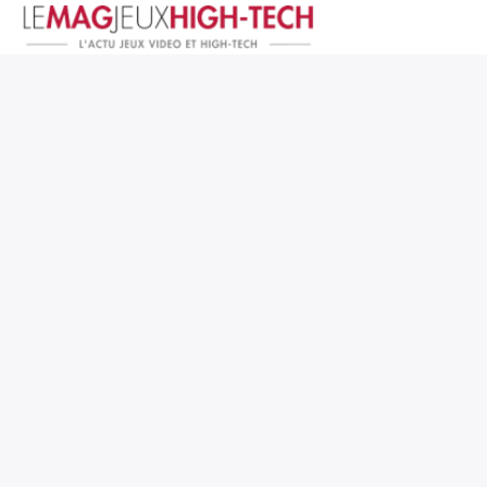
Jeux Vidéo
PC et Hardware
Smartphone et Tablettes
High-Tech
Mangas et Comics
TV, cinéma
Test