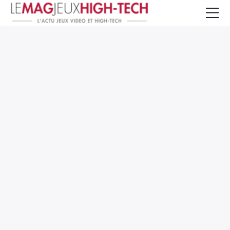
Jeux Vidéo
PC et Hardware
Smartphone et Tablettes
High-Tech
Mangas et Comics
TV, cinéma
Test