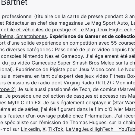
 Barthet
professionnel (titulaire de la carte de presse pendant 3 ans
 et Rédacteur en chef des magazines
Le Mag Sport Auto
,
L
mobile et véhicules de prestige
et
Le Mag Jeux High-Tech -
cinéma, Smartphones
.
Expérience de Gamer et de collecti
rt d'une solide expérience en compétition avec 55 courses
s diverses catégories : Passionné de jeux vidéo depuis l'âge
 consoles Nintendo Nes et Gameboy. J'ai également été séle
i du jeu vidéo Gamecube Super Smash Bros Melee sur la 
ional). Expérience de Pigiste pour Jeux Video.com, Le Nouv
je suis intervenu en tant qu'expert des jeux vidéo Fitness B
eurs émissions de radio dont Virging Radio (RTL2) :
Mon inte
rope 2)
Je suis aussi passionné de Tech, de comics (Marve
ya. Je possède une collection de casques et accessoires Ma
ines Myth Cloth EX. Je suis également cosplayeur (Star War
éma et de séries, j'ai été figurant dans le film d'Olivier M
suis l'auteur d'un ouvrage publié chez l'Harmattan. J'ai ré
ue spécialiste sur l'émission de Thomas Hugues, sur la chaî
z-moi sur
LinkedIn
,
X
,
TikTok
,
LeMagJeuxHighTech - YouTu