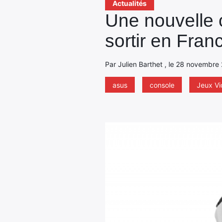
Actualités
Une nouvelle 
sortir en Fran
Par Julien Barthet , le 28 novembre
asus
console
Jeux V