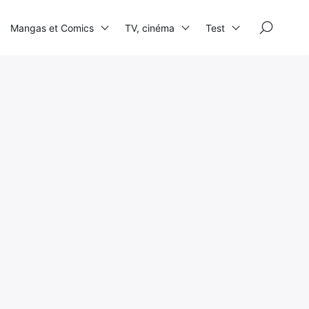
×
Mangas et Comics
TV, cinéma
Test