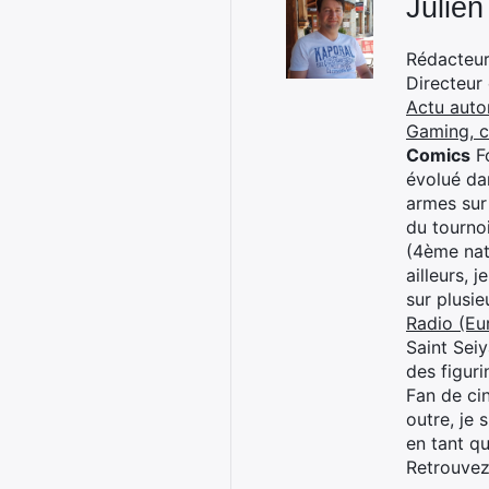
Julien
Rédacteur 
Directeur
Actu auto
Gaming, 
Comics
Fo
évolué dan
armes sur
du tourno
(4ème nat
ailleurs, 
sur plusi
Radio (Eu
Saint Sei
des figur
Fan de cin
outre, je 
en tant q
Retrouve