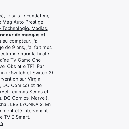
), je suis le Fondateur,
e Mag Auto Prestige -
 Technologie, Médias,
onneur de mangas et
 au compteur, j'ai
 de 9 ans, j'ai fait mes
ctionné pour la finale
chaîne TV Game One
el Obs et e TF1. Par
oxing (Switch et Switch 2)
rvention sur Virgin
l, DC Comics) et de
rvel Legends Series et
s, DC Comics, Marvel).
archal, LES LYONNAIS. En
cemment été intervenant
ne TV B Smart.
be