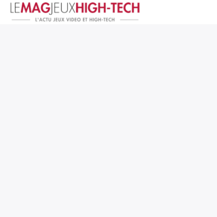
Jeux Vidéo
PC et Hardware
Smartphone et Tablettes
High-Tech
Mangas et Comics
TV, cinéma
Test