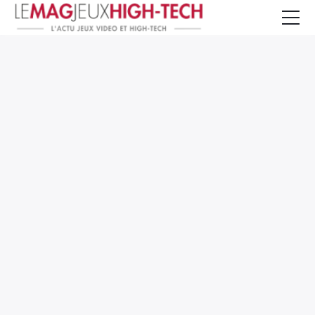
Jeux Vidéo
PC et Hardware
Smartphone et Tablettes
High-Tech
Mangas et Comics
TV, cinéma
Test