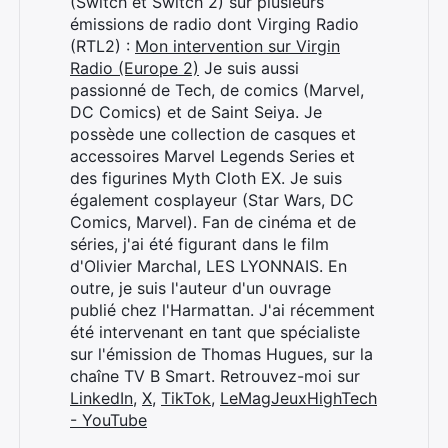
(Switch et Switch 2) sur plusieurs
émissions de radio dont Virging Radio
(RTL2) :
Mon intervention sur Virgin
Radio (Europe 2)
Je suis aussi
passionné de Tech, de comics (Marvel,
DC Comics) et de Saint Seiya. Je
possède une collection de casques et
accessoires Marvel Legends Series et
des figurines Myth Cloth EX. Je suis
également cosplayeur (Star Wars, DC
Comics, Marvel). Fan de cinéma et de
séries, j'ai été figurant dans le film
d'Olivier Marchal, LES LYONNAIS. En
outre, je suis l'auteur d'un ouvrage
publié chez l'Harmattan. J'ai récemment
été intervenant en tant que spécialiste
sur l'émission de Thomas Hugues, sur la
chaîne TV B Smart. Retrouvez-moi sur
LinkedIn
,
X
,
TikTok
,
LeMagJeuxHighTech
- YouTube