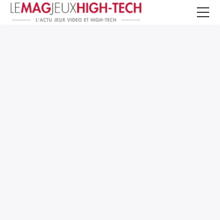
Jeux Vidéo
PC et Hardware
Smartphone et Tablettes
High-Tech
Mangas et Comics
TV, cinéma
Test