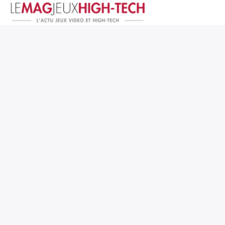
Jeux Vidéo
PC et Hardware
Smartphone et Tablettes
High-Tech
Mangas et Comics
TV, cinéma
Test