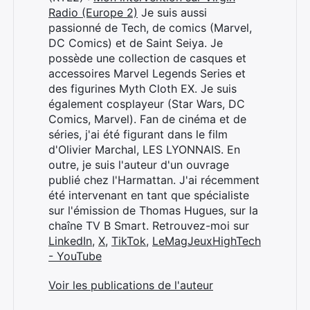
Radio (Europe 2)
Je suis aussi
passionné de Tech, de comics (Marvel,
DC Comics) et de Saint Seiya. Je
possède une collection de casques et
accessoires Marvel Legends Series et
des figurines Myth Cloth EX. Je suis
également cosplayeur (Star Wars, DC
Comics, Marvel). Fan de cinéma et de
séries, j'ai été figurant dans le film
d'Olivier Marchal, LES LYONNAIS. En
outre, je suis l'auteur d'un ouvrage
publié chez l'Harmattan. J'ai récemment
été intervenant en tant que spécialiste
sur l'émission de Thomas Hugues, sur la
chaîne TV B Smart. Retrouvez-moi sur
LinkedIn
,
X
,
TikTok
,
LeMagJeuxHighTech
- YouTube
Voir les publications de l'auteur