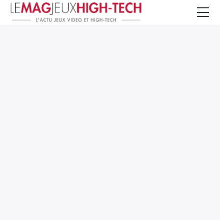
Jeux Vidéo
PC et Hardware
Smartphone et Tablettes
High-Tech
Mangas et Comics
TV, cinéma
Test