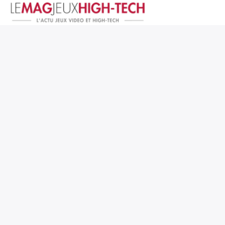
Jeux Vidéo
PC et Hardware
Smartphone et Tablettes
High-Tech
Mangas et Comics
TV, cinéma
Test