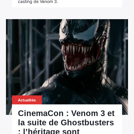
casting de Venom 3.
Rechercher
:
Actualités
CinemaCon : Venom 3 et
la suite de Ghostbusters
: l’héritage sont