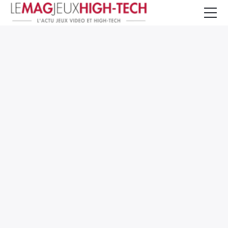
Jeux Vidéo
PC et Hardware
Smartphone et Tablettes
High-Tech
Mangas et Comics
TV, cinéma
Test