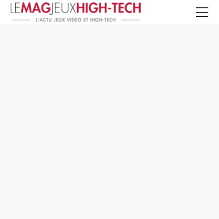
Jeux Vidéo
PC et Hardware
Smartphone et Tablettes
High-Tech
Mangas et Comics
TV, cinéma
Test