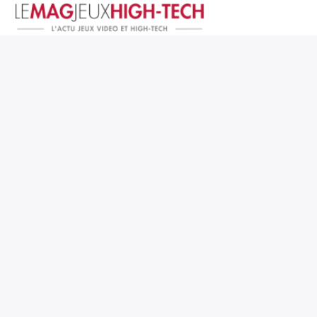
Jeux Vidéo
PC et Hardware
Smartphone et Tablettes
High-Tech
Mangas et Comics
TV, cinéma
Test