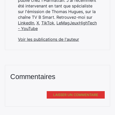
publié chez l'Harmattan. J'ai récemment
été intervenant en tant que spécialiste
sur l'émission de Thomas Hugues, sur la
chaîne TV B Smart. Retrouvez-moi sur
LinkedIn
,
X
,
TikTok
,
LeMagJeuxHighTech
- YouTube
Voir les publications de l'auteur
Commentaires
LAISSER UN COMMENTAIRE