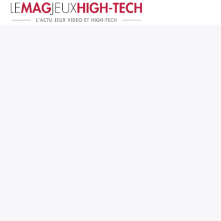
Jeux Vidéo
PC et Hardware
Smartphone et Tablettes
High-Tech
Mangas et Comics
TV, cinéma
Test