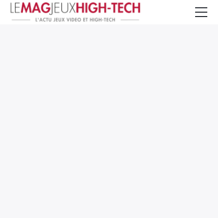
Jeux Vidéo
PC et Hardware
Smartphone et Tablettes
High-Tech
Mangas et Comics
TV, cinéma
Test