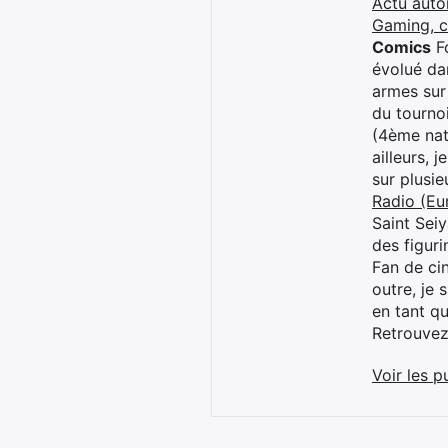
Actu auto
Gaming, 
Comics
Fo
évolué dan
armes sur
du tourno
(4ème nat
ailleurs, 
sur plusi
Radio (Eu
Saint Sei
des figur
Fan de cin
outre, je 
en tant q
Retrouve
Voir les p