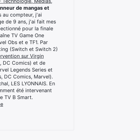
 Technologie, Médias,
onneur de mangas et
 au compteur, j'ai
 de 9 ans, j'ai fait mes
ctionné pour la finale
chaîne TV Game One
el Obs et e TF1. Par
oxing (Switch et Switch 2)
rvention sur Virgin
l, DC Comics) et de
rvel Legends Series et
s, DC Comics, Marvel).
archal, LES LYONNAIS. En
cemment été intervenant
ne TV B Smart.
be