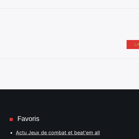
L
Favoris
Actu Jeux de combat et beat'em all