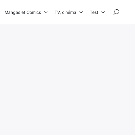
×
Mangas et Comics
TV, cinéma
Test