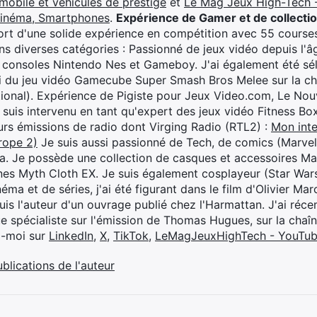
mobile et véhicules de prestige
et
Le Mag Jeux High-Tech -
cinéma, Smartphones
.
Expérience de Gamer et de collecti
rt d'une solide expérience en compétition avec 55 courses
s diverses catégories : Passionné de jeux vidéo depuis l'âge
 consoles Nintendo Nes et Gameboy. J'ai également été séle
i du jeu vidéo Gamecube Super Smash Bros Melee sur la 
ional). Expérience de Pigiste pour Jeux Video.com, Le Nouv
je suis intervenu en tant qu'expert des jeux vidéo Fitness B
eurs émissions de radio dont Virging Radio (RTL2) :
Mon inte
rope 2)
Je suis aussi passionné de Tech, de comics (Marve
ya. Je possède une collection de casques et accessoires Ma
ines Myth Cloth EX. Je suis également cosplayeur (Star War
éma et de séries, j'ai été figurant dans le film d'Olivier M
suis l'auteur d'un ouvrage publié chez l'Harmattan. J'ai ré
ue spécialiste sur l'émission de Thomas Hugues, sur la chaî
z-moi sur
LinkedIn
,
X
,
TikTok
,
LeMagJeuxHighTech - YouTu
ublications de l'auteur