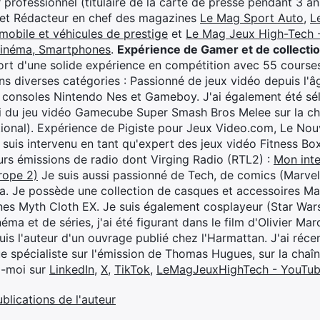
professionnel (titulaire de la carte de presse pendant 3 ans
 et Rédacteur en chef des magazines
Le Mag Sport Auto
,
L
mobile et véhicules de prestige
et
Le Mag Jeux High-Tech -
cinéma, Smartphones
.
Expérience de Gamer et de collecti
rt d'une solide expérience en compétition avec 55 courses
s diverses catégories : Passionné de jeux vidéo depuis l'âge
 consoles Nintendo Nes et Gameboy. J'ai également été séle
i du jeu vidéo Gamecube Super Smash Bros Melee sur la 
ional). Expérience de Pigiste pour Jeux Video.com, Le Nouv
je suis intervenu en tant qu'expert des jeux vidéo Fitness B
eurs émissions de radio dont Virging Radio (RTL2) :
Mon inte
rope 2)
Je suis aussi passionné de Tech, de comics (Marve
ya. Je possède une collection de casques et accessoires Ma
ines Myth Cloth EX. Je suis également cosplayeur (Star War
éma et de séries, j'ai été figurant dans le film d'Olivier M
suis l'auteur d'un ouvrage publié chez l'Harmattan. J'ai ré
ue spécialiste sur l'émission de Thomas Hugues, sur la chaî
z-moi sur
LinkedIn
,
X
,
TikTok
,
LeMagJeuxHighTech - YouTu
ublications de l'auteur