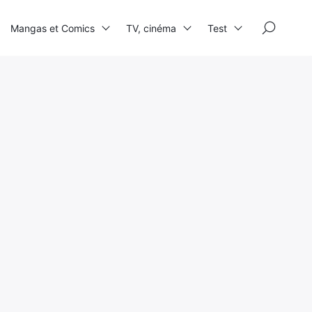
×
Mangas et Comics
TV, cinéma
Test