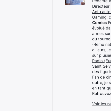
Rédacteur 
Directeur
Actu auto
Gaming, 
Comics
Fo
évolué dan
armes sur
du tourno
(4ème nat
ailleurs, 
sur plusi
Radio (Eu
Saint Sei
des figur
Fan de cin
outre, je 
en tant q
Retrouve
Voir les p