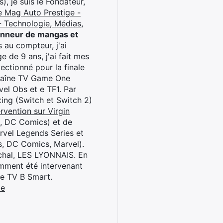
), je suis le Fondateur,
e Mag Auto Prestige -
 Technologie, Médias,
onneur de mangas et
 au compteur, j'ai
 de 9 ans, j'ai fait mes
ctionné pour la finale
chaîne TV Game One
el Obs et e TF1. Par
oxing (Switch et Switch 2)
rvention sur Virgin
l, DC Comics) et de
rvel Legends Series et
s, DC Comics, Marvel).
archal, LES LYONNAIS. En
cemment été intervenant
ne TV B Smart.
be