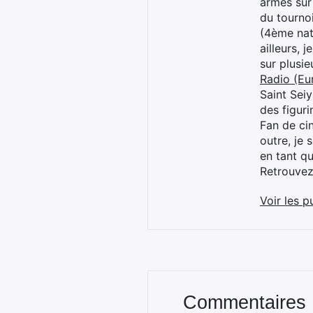
armes sur
du tourno
(4ème nat
ailleurs, 
sur plusi
Radio (Eu
Saint Sei
des figur
Fan de cin
outre, je 
en tant q
Retrouve
Voir les p
Commentaires