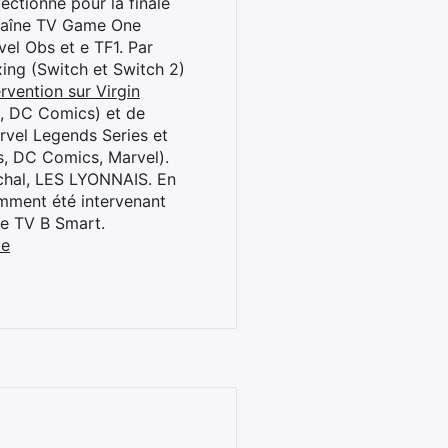
ctionné pour la finale
chaîne TV Game One
el Obs et e TF1. Par
oxing (Switch et Switch 2)
rvention sur Virgin
l, DC Comics) et de
rvel Legends Series et
s, DC Comics, Marvel).
archal, LES LYONNAIS. En
cemment été intervenant
ne TV B Smart.
be