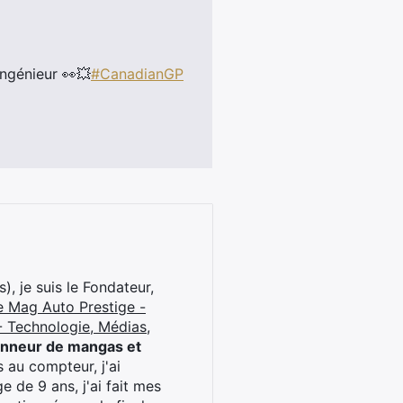
ingénieur 👀💥
#CanadianGP
), je suis le Fondateur,
e Mag Auto Prestige -
 Technologie, Médias,
onneur de mangas et
 au compteur, j'ai
 de 9 ans, j'ai fait mes