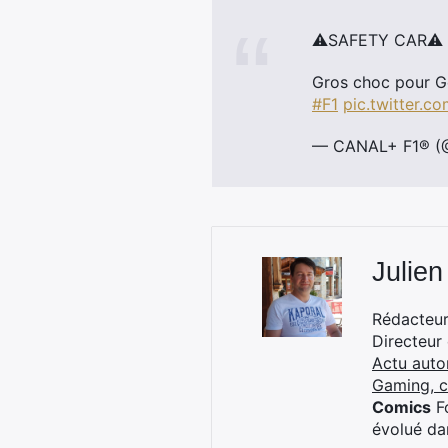
⚠️SAFETY CAR⚠️
Gros choc pour Ge
#F1
pic.twitter.
— CANAL+ F1® (
Julien
Rédacteur 
Directeur
Actu auto
Gaming, 
Comics
Fo
évolué dan