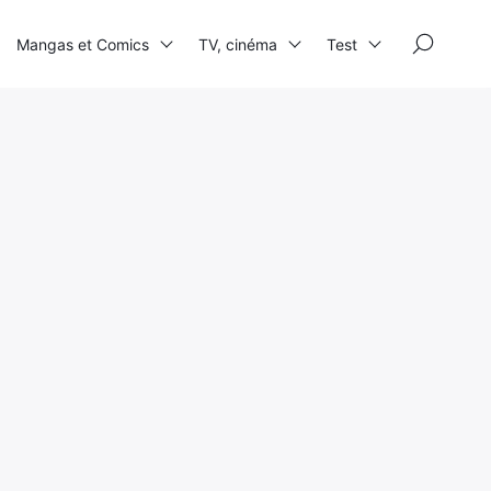
×
Mangas et Comics
TV, cinéma
Test