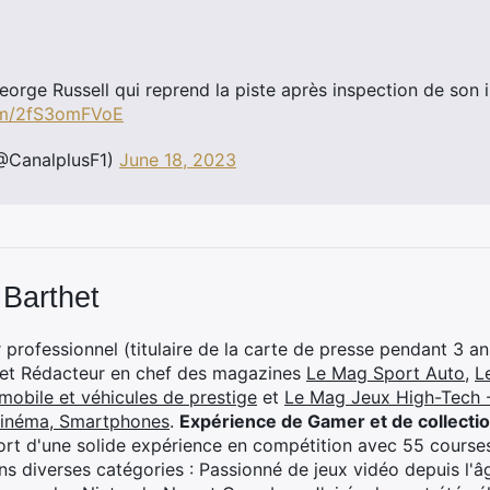
orge Russell qui reprend la piste après inspection de son 
com/2fS3omFVoE
@CanalplusF1)
June 18, 2023
 Barthet
professionnel (titulaire de la carte de presse pendant 3 ans
 et Rédacteur en chef des magazines
Le Mag Sport Auto
,
L
mobile et véhicules de prestige
et
Le Mag Jeux High-Tech -
cinéma, Smartphones
.
Expérience de Gamer et de collecti
rt d'une solide expérience en compétition avec 55 courses
s diverses catégories : Passionné de jeux vidéo depuis l'âge