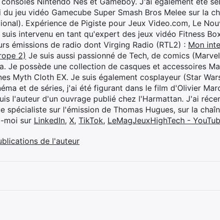
 consoles Nintendo Nes et Gameboy. J'ai également été séle
i du jeu vidéo Gamecube Super Smash Bros Melee sur la 
ional). Expérience de Pigiste pour Jeux Video.com, Le Nouv
je suis intervenu en tant qu'expert des jeux vidéo Fitness B
eurs émissions de radio dont Virging Radio (RTL2) :
Mon inte
rope 2)
Je suis aussi passionné de Tech, de comics (Marve
ya. Je possède une collection de casques et accessoires Ma
ines Myth Cloth EX. Je suis également cosplayeur (Star War
éma et de séries, j'ai été figurant dans le film d'Olivier M
suis l'auteur d'un ouvrage publié chez l'Harmattan. J'ai ré
ue spécialiste sur l'émission de Thomas Hugues, sur la chaî
z-moi sur
LinkedIn
,
X
,
TikTok
,
LeMagJeuxHighTech - YouTu
ublications de l'auteur