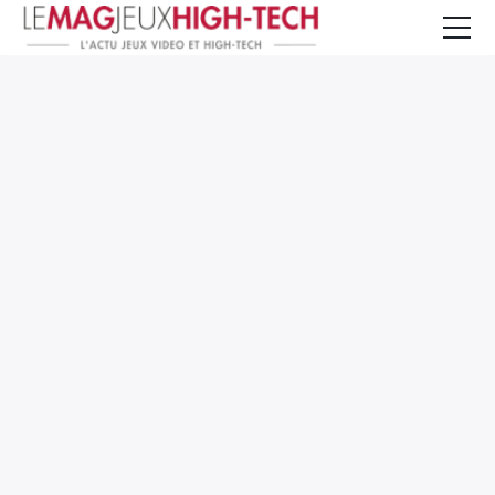
Jeux Vidéo
PC et Hardware
Smartphone et Tablettes
High-Tech
Mangas et Comics
TV, cinéma
Test