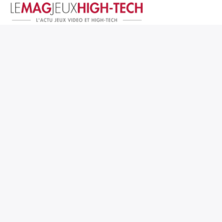
Jeux Vidéo
PC et Hardware
Smartphone et Tablettes
High-Tech
Mangas et Comics
TV, cinéma
Test