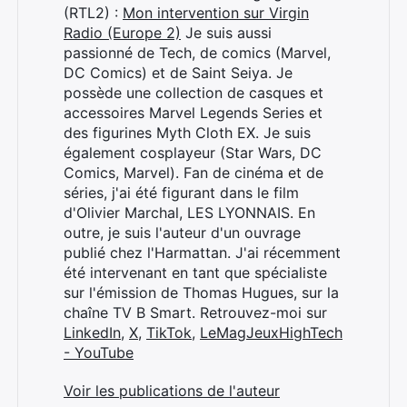
(RTL2) :
Mon intervention sur Virgin
Radio (Europe 2)
Je suis aussi
passionné de Tech, de comics (Marvel,
DC Comics) et de Saint Seiya. Je
possède une collection de casques et
accessoires Marvel Legends Series et
des figurines Myth Cloth EX. Je suis
également cosplayeur (Star Wars, DC
Comics, Marvel). Fan de cinéma et de
séries, j'ai été figurant dans le film
d'Olivier Marchal, LES LYONNAIS. En
outre, je suis l'auteur d'un ouvrage
publié chez l'Harmattan. J'ai récemment
été intervenant en tant que spécialiste
sur l'émission de Thomas Hugues, sur la
chaîne TV B Smart. Retrouvez-moi sur
LinkedIn
,
X
,
TikTok
,
LeMagJeuxHighTech
- YouTube
Voir les publications de l'auteur