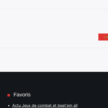
L
Favoris
Actu Jeux de combat et beat'em all