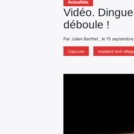
Actualités
Vidéo. Dinguer
déboule !
Par Julien Barthet , le 15 septembre
Capcom
resident evil villag