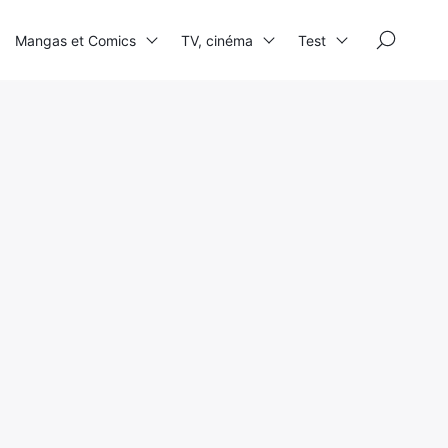
×
Mangas et Comics
TV, cinéma
Test