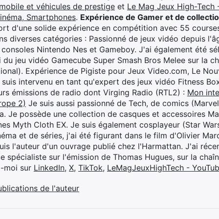
mobile et véhicules de prestige
et
Le Mag Jeux High-Tech -
cinéma, Smartphones
.
Expérience de Gamer et de collecti
rt d'une solide expérience en compétition avec 55 courses
s diverses catégories : Passionné de jeux vidéo depuis l'âge
 consoles Nintendo Nes et Gameboy. J'ai également été séle
i du jeu vidéo Gamecube Super Smash Bros Melee sur la 
ional). Expérience de Pigiste pour Jeux Video.com, Le Nouv
je suis intervenu en tant qu'expert des jeux vidéo Fitness B
eurs émissions de radio dont Virging Radio (RTL2) :
Mon inte
rope 2)
Je suis aussi passionné de Tech, de comics (Marve
ya. Je possède une collection de casques et accessoires Ma
ines Myth Cloth EX. Je suis également cosplayeur (Star War
éma et de séries, j'ai été figurant dans le film d'Olivier M
suis l'auteur d'un ouvrage publié chez l'Harmattan. J'ai ré
ue spécialiste sur l'émission de Thomas Hugues, sur la chaî
z-moi sur
LinkedIn
,
X
,
TikTok
,
LeMagJeuxHighTech - YouTu
ublications de l'auteur