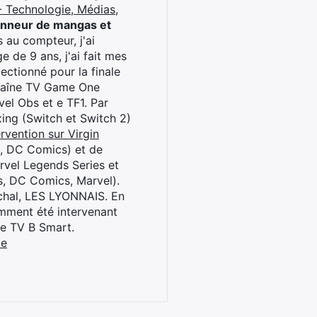
 Technologie, Médias,
onneur de mangas et
 au compteur, j'ai
 de 9 ans, j'ai fait mes
ctionné pour la finale
chaîne TV Game One
el Obs et e TF1. Par
oxing (Switch et Switch 2)
rvention sur Virgin
l, DC Comics) et de
rvel Legends Series et
s, DC Comics, Marvel).
archal, LES LYONNAIS. En
cemment été intervenant
ne TV B Smart.
be