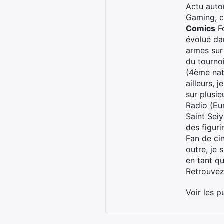
Actu auto
Gaming, 
Comics
Fo
évolué dan
armes sur
du tourno
(4ème nat
ailleurs, 
sur plusi
Radio (Eu
Saint Sei
des figur
Fan de cin
outre, je 
en tant q
Retrouve
Voir les p