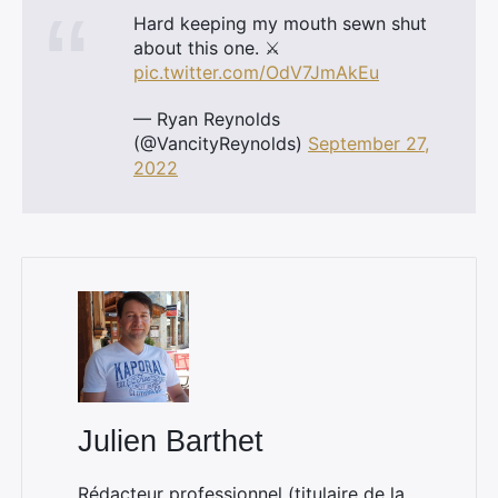
Hard keeping my mouth sewn shut
about this one. ⚔️
pic.twitter.com/OdV7JmAkEu
— Ryan Reynolds
(@VancityReynolds)
September 27,
2022
Julien Barthet
Rédacteur professionnel (titulaire de la