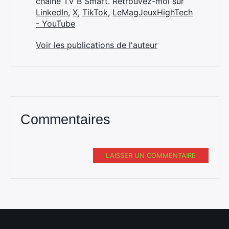
chaîne TV B Smart. Retrouvez-moi sur
LinkedIn
,
X
,
TikTok
,
LeMagJeuxHighTech
- YouTube
Voir les publications de l'auteur
Commentaires
LAISSER UN COMMENTAIRE