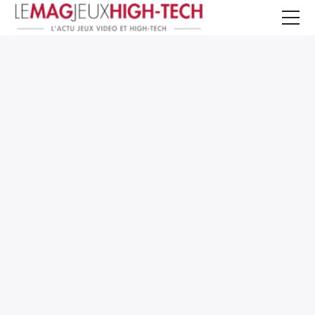
Jeux Vidéo
PC et Hardware
Smartphone et Tablettes
High-Tech
Mangas et Comics
TV, cinéma
Test