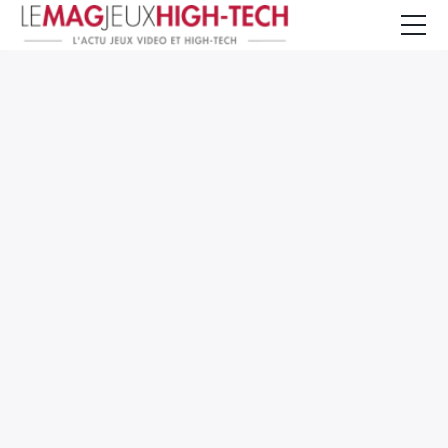
Jeux Vidéo
PC et Hardware
Smartphone et Tablettes
High-Tech
Mangas et Comics
TV, cinéma
Test