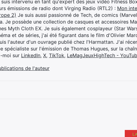
je suis intervenu en tant qu'expert des jeux vidéo Fitness B
eurs émissions de radio dont Virging Radio (RTL2) :
Mon inte
rope 2)
Je suis aussi passionné de Tech, de comics (Marve
ya. Je possède une collection de casques et accessoires Ma
ines Myth Cloth EX. Je suis également cosplayeur (Star War
éma et de séries, j'ai été figurant dans le film d'Olivier M
suis l'auteur d'un ouvrage publié chez l'Harmattan. J'ai ré
ue spécialiste sur l'émission de Thomas Hugues, sur la chaî
z-moi sur
LinkedIn
,
X
,
TikTok
,
LeMagJeuxHighTech - YouTu
ublications de l'auteur
L