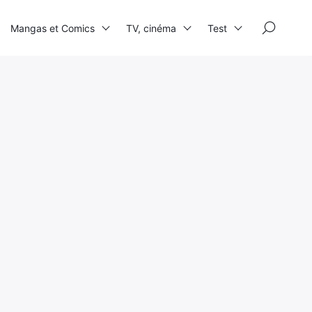
×
Mangas et Comics
TV, cinéma
Test