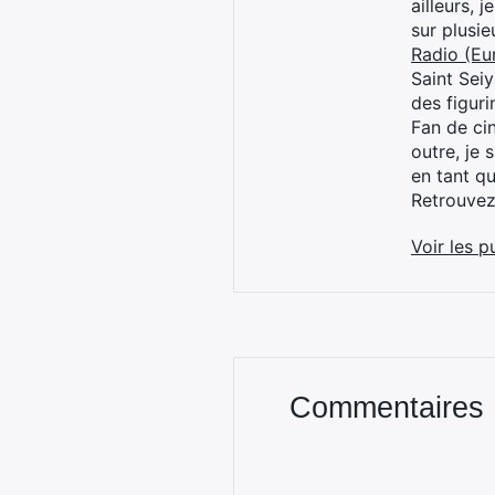
ailleurs, 
sur plusi
Radio (Eu
Saint Sei
des figur
Fan de cin
outre, je 
en tant q
Retrouve
Voir les p
Commentaires