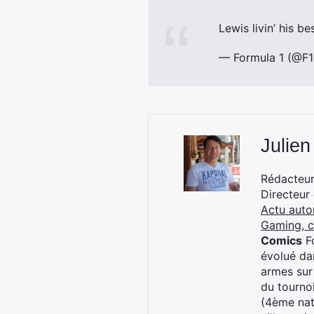
Lewis livin’ his be
— Formula 1 (@F
Julien
Rédacteur 
Directeur
Actu auto
Gaming, 
Comics
Fo
évolué dan
armes sur
du tourno
(4ème nat