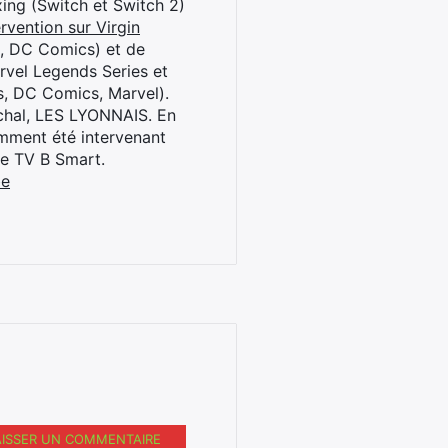
oxing (Switch et Switch 2)
rvention sur Virgin
l, DC Comics) et de
rvel Legends Series et
s, DC Comics, Marvel).
archal, LES LYONNAIS. En
cemment été intervenant
ne TV B Smart.
be
AISSER UN COMMENTAIRE