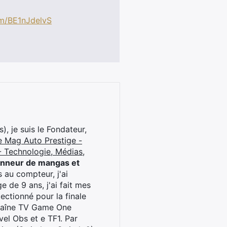
om/BE1nJdelvS
), je suis le Fondateur,
e Mag Auto Prestige -
 Technologie, Médias,
onneur de mangas et
 au compteur, j'ai
 de 9 ans, j'ai fait mes
ctionné pour la finale
chaîne TV Game One
el Obs et e TF1. Par