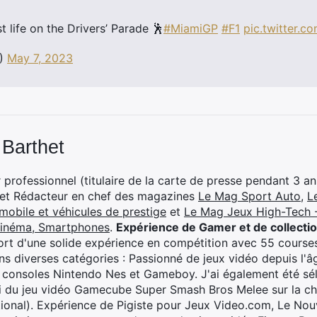
st life on the Drivers’ Parade 🕺
#MiamiGP
#F1
pic.twitter.c
1)
May 7, 2023
 Barthet
professionnel (titulaire de la carte de presse pendant 3 ans
 et Rédacteur en chef des magazines
Le Mag Sport Auto
,
L
mobile et véhicules de prestige
et
Le Mag Jeux High-Tech -
cinéma, Smartphones
.
Expérience de Gamer et de collecti
rt d'une solide expérience en compétition avec 55 courses
s diverses catégories : Passionné de jeux vidéo depuis l'âge
 consoles Nintendo Nes et Gameboy. J'ai également été séle
i du jeu vidéo Gamecube Super Smash Bros Melee sur la 
ional). Expérience de Pigiste pour Jeux Video.com, Le Nouv